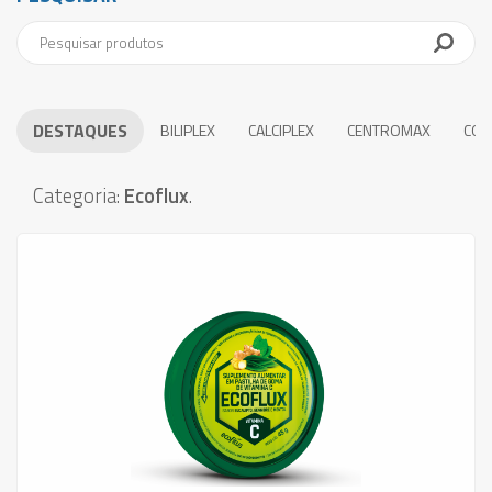
DESTAQUES
BILIPLEX
CALCIPLEX
CENTROMAX
COE
Categoria:
Ecoflux
.