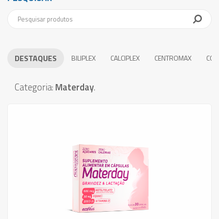
DESTAQUES
BILIPLEX
CALCIPLEX
CENTROMAX
COE
Categoria:
Materday
.